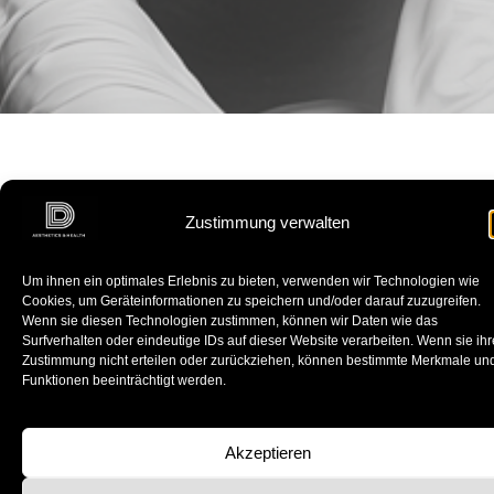
Zustimmung verwalten
Um ihnen ein optimales Erlebnis zu bieten, verwenden wir Technologien wie
Hylase®
ist ein medizinisches
Enzympräparat
, das den
Cookies, um Geräteinformationen zu speichern und/oder darauf zuzugreifen.
Wirkstoff
Hyaluronidase
enthält. Dieses Enzym
Wenn sie diesen Technologien zustimmen, können wir Daten wie das
kann
Hyaluronsäure
gezielt abbauen und wird eingesetzt,
Surfverhalten oder eindeutige IDs auf dieser Website verarbeiten. Wenn sie ihr
Zustimmung nicht erteilen oder zurückziehen, können bestimmte Merkmale un
wenn das Ergebnis einer
Hyaluron-Behandlung
nicht den
Funktionen beeinträchtigt werden.
gewünschten
ästhetischen Vorstellungen
entspricht.
Nach einer Hyaluron-
Akzeptieren
Behandlung kann es in
manchen Fällen zu