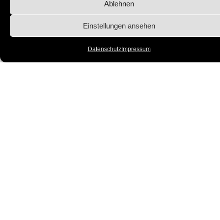
Ablehnen
unerwünschten Effekten
wie
Asymmetrien
,
übermäßig
Einstellungen ansehen
Volumen
oder einem
Ergebnis kommen, das
nicht
Datenschutz
Impressum
mehr zur natürlichen Mimik
passt
.
Die
Behandlung mit
Hylase®
bietet in solchen
Fällen eine
bewährte
Lösung
– insbesondere
bei
Überkorrekturen
,
einem
künstlichen
„Overfilled“-
Look
oder
unerwünschtem
Volumenaufbau
.
Durch die gezielte
Anwendung von